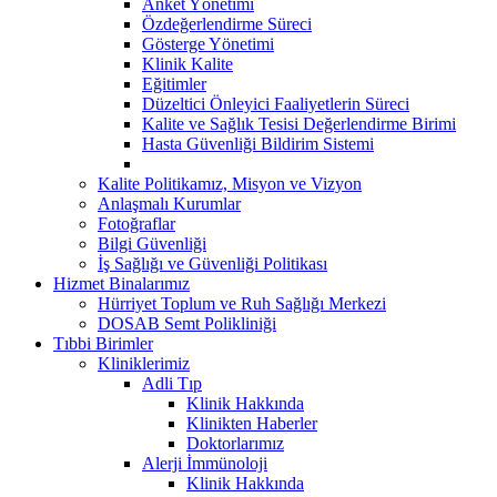
Anket Yönetimi
Özdeğerlendirme Süreci
Gösterge Yönetimi
Klinik Kalite
Eğitimler
Düzeltici Önleyici Faaliyetlerin Süreci
Kalite ve Sağlık Tesisi Değerlendirme Birimi
Hasta Güvenliği Bildirim Sistemi
Kalite Politikamız, Misyon ve Vizyon
Anlaşmalı Kurumlar
Fotoğraflar
Bilgi Güvenliği
İş Sağlığı ve Güvenliği Politikası
Hizmet Binalarımız
Hürriyet Toplum ve Ruh Sağlığı Merkezi
DOSAB Semt Polikliniği
Tıbbi Birimler
Kliniklerimiz
Adli Tıp
Klinik Hakkında
Klinikten Haberler
Doktorlarımız
Alerji İmmünoloji
Klinik Hakkında