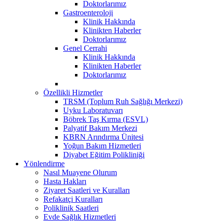
Doktorlarımız
Gastroenteroloji
Klinik Hakkında
Klinikten Haberler
Doktorlarımız
Genel Cerrahi
Klinik Hakkında
Klinikten Haberler
Doktorlarımız
Özellikli Hizmetler
TRSM (Toplum Ruh Sağlığı Merkezi)
Uyku Laboratuvarı
Böbrek Taş Kırma (ESVL)
Palyatif Bakım Merkezi
KBRN Arındırma Ünitesi
Yoğun Bakım Hizmetleri
Diyabet Eğitim Polikliniği
Yönlendirme
Nasıl Muayene Olurum
Hasta Hakları
Ziyaret Saatleri ve Kuralları
Refakatçi Kuralları
Poliklinik Saatleri
Evde Sağlık Hizmetleri