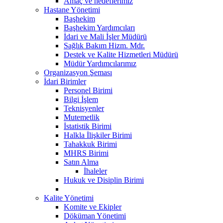
Amaç ve hedeflerimiz
Hastane Yönetimi
Başhekim
Başhekim Yardımcıları
İdari ve Mali İşler Müdürü
Sağlık Bakım Hizm. Mdr.
Destek ve Kalite Hizmetleri Müdürü
Müdür Yardımcılarımız
Organizasyon Şeması
İdari Birimler
Personel Birimi
Bilgi İşlem
Teknisyenler
Mutemetlik
İstatistik Birimi
Halkla İlişkiler Birimi
Tahakkuk Birimi
MHRS Birimi
Satın Alma
İhaleler
Hukuk ve Disiplin Birimi
Kalite Yönetimi
Komite ve Ekipler
Döküman Yönetimi