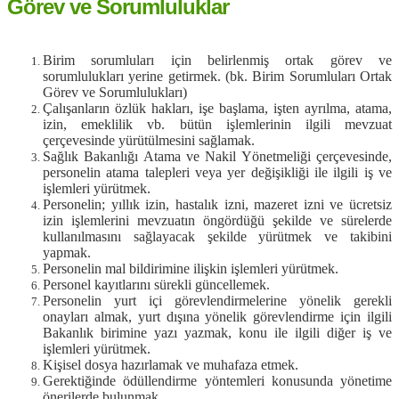
Görev ve Sorumluluklar
Birim sorumluları için belirlenmiş ortak görev ve
sorumlulukları yerine getirmek. (bk. Birim Sorumluları Ortak
Görev ve Sorumlulukları)
Çalışanların özlük hakları, işe başlama, işten ayrılma, atama,
izin, emeklilik vb. bütün işlemlerinin
ilgili mevzuat
çerçevesinde yürütülmesini sağlamak.
Sağlık Bakanlığı Atama ve Nakil Yönetmeliği çerçevesinde,
personelin atama talepleri veya yer
değişikliği ile ilgili iş ve
işlemleri yürütmek.
Personelin; yıllık izin, hastalık izni, mazeret izni ve ücretsiz
izin işlemlerini mevzuatın öngördüğü şekilde ve sürelerde
kullanılmasını sağlayacak şekilde yürütmek ve takibini
yapmak.
Personelin mal bildirimine ilişkin işlemleri yürütmek.
Personel kayıtlarını sürekli güncellemek.
Personelin yurt içi görevlendirmelerine yönelik gerekli
onayları almak, yurt dışına yönelik
görevlendirme için ilgili
Bakanlık birimine yazı yazmak, konu ile ilgili diğer iş ve
işlemleri
yürütmek.
Kişisel dosya hazırlamak ve muhafaza etmek.
Gerektiğinde ödüllendirme yöntemleri konusunda yönetime
önerilerde bulunmak.