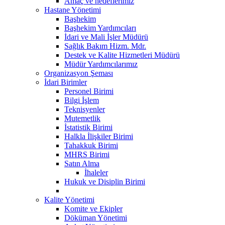
Amaç ve hedeflerimiz
Hastane Yönetimi
Başhekim
Başhekim Yardımcıları
İdari ve Mali İşler Müdürü
Sağlık Bakım Hizm. Mdr.
Destek ve Kalite Hizmetleri Müdürü
Müdür Yardımcılarımız
Organizasyon Şeması
İdari Birimler
Personel Birimi
Bilgi İşlem
Teknisyenler
Mutemetlik
İstatistik Birimi
Halkla İlişkiler Birimi
Tahakkuk Birimi
MHRS Birimi
Satın Alma
İhaleler
Hukuk ve Disiplin Birimi
Kalite Yönetimi
Komite ve Ekipler
Döküman Yönetimi