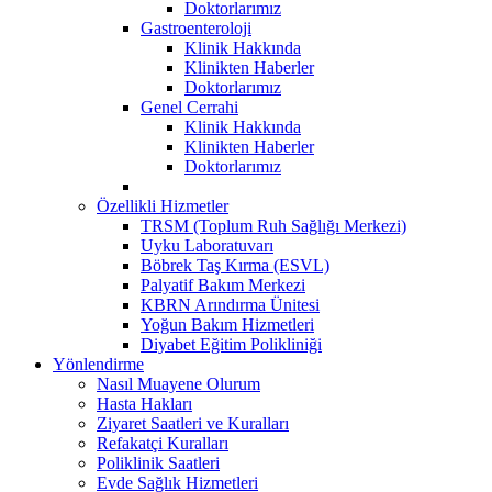
Doktorlarımız
Gastroenteroloji
Klinik Hakkında
Klinikten Haberler
Doktorlarımız
Genel Cerrahi
Klinik Hakkında
Klinikten Haberler
Doktorlarımız
Özellikli Hizmetler
TRSM (Toplum Ruh Sağlığı Merkezi)
Uyku Laboratuvarı
Böbrek Taş Kırma (ESVL)
Palyatif Bakım Merkezi
KBRN Arındırma Ünitesi
Yoğun Bakım Hizmetleri
Diyabet Eğitim Polikliniği
Yönlendirme
Nasıl Muayene Olurum
Hasta Hakları
Ziyaret Saatleri ve Kuralları
Refakatçi Kuralları
Poliklinik Saatleri
Evde Sağlık Hizmetleri