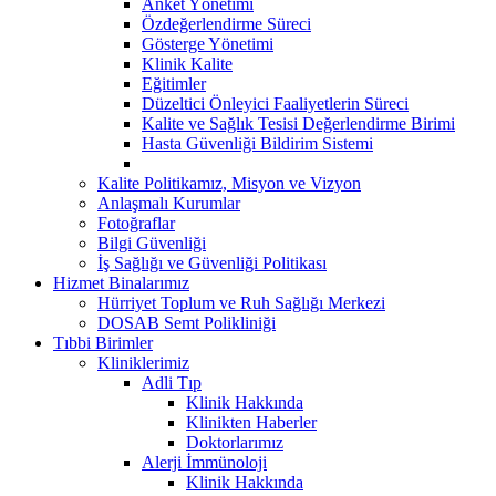
Anket Yönetimi
Özdeğerlendirme Süreci
Gösterge Yönetimi
Klinik Kalite
Eğitimler
Düzeltici Önleyici Faaliyetlerin Süreci
Kalite ve Sağlık Tesisi Değerlendirme Birimi
Hasta Güvenliği Bildirim Sistemi
Kalite Politikamız, Misyon ve Vizyon
Anlaşmalı Kurumlar
Fotoğraflar
Bilgi Güvenliği
İş Sağlığı ve Güvenliği Politikası
Hizmet Binalarımız
Hürriyet Toplum ve Ruh Sağlığı Merkezi
DOSAB Semt Polikliniği
Tıbbi Birimler
Kliniklerimiz
Adli Tıp
Klinik Hakkında
Klinikten Haberler
Doktorlarımız
Alerji İmmünoloji
Klinik Hakkında