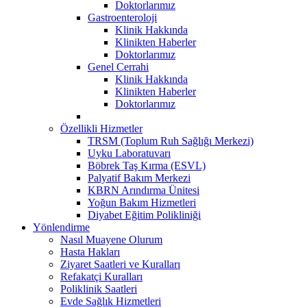
Doktorlarımız
Gastroenteroloji
Klinik Hakkında
Klinikten Haberler
Doktorlarımız
Genel Cerrahi
Klinik Hakkında
Klinikten Haberler
Doktorlarımız
Özellikli Hizmetler
TRSM (Toplum Ruh Sağlığı Merkezi)
Uyku Laboratuvarı
Böbrek Taş Kırma (ESVL)
Palyatif Bakım Merkezi
KBRN Arındırma Ünitesi
Yoğun Bakım Hizmetleri
Diyabet Eğitim Polikliniği
Yönlendirme
Nasıl Muayene Olurum
Hasta Hakları
Ziyaret Saatleri ve Kuralları
Refakatçi Kuralları
Poliklinik Saatleri
Evde Sağlık Hizmetleri