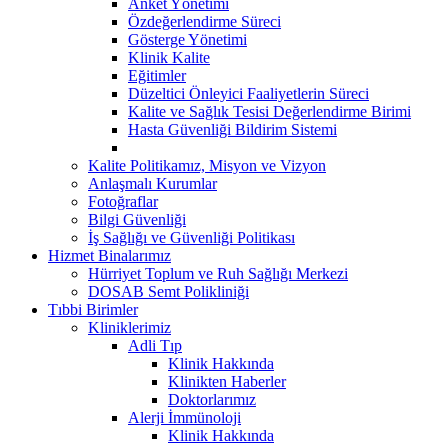
Anket Yönetimi
Özdeğerlendirme Süreci
Gösterge Yönetimi
Klinik Kalite
Eğitimler
Düzeltici Önleyici Faaliyetlerin Süreci
Kalite ve Sağlık Tesisi Değerlendirme Birimi
Hasta Güvenliği Bildirim Sistemi
Kalite Politikamız, Misyon ve Vizyon
Anlaşmalı Kurumlar
Fotoğraflar
Bilgi Güvenliği
İş Sağlığı ve Güvenliği Politikası
Hizmet Binalarımız
Hürriyet Toplum ve Ruh Sağlığı Merkezi
DOSAB Semt Polikliniği
Tıbbi Birimler
Kliniklerimiz
Adli Tıp
Klinik Hakkında
Klinikten Haberler
Doktorlarımız
Alerji İmmünoloji
Klinik Hakkında