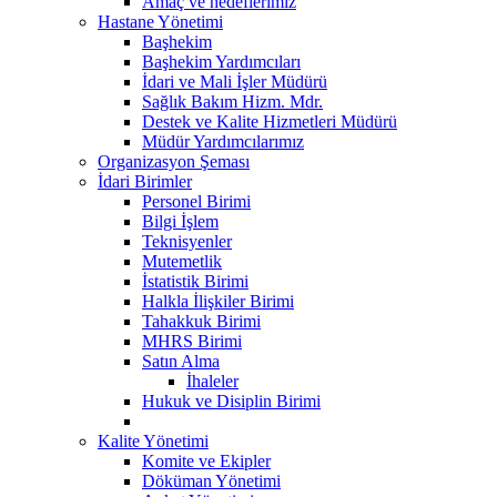
Amaç ve hedeflerimiz
Hastane Yönetimi
Başhekim
Başhekim Yardımcıları
İdari ve Mali İşler Müdürü
Sağlık Bakım Hizm. Mdr.
Destek ve Kalite Hizmetleri Müdürü
Müdür Yardımcılarımız
Organizasyon Şeması
İdari Birimler
Personel Birimi
Bilgi İşlem
Teknisyenler
Mutemetlik
İstatistik Birimi
Halkla İlişkiler Birimi
Tahakkuk Birimi
MHRS Birimi
Satın Alma
İhaleler
Hukuk ve Disiplin Birimi
Kalite Yönetimi
Komite ve Ekipler
Döküman Yönetimi