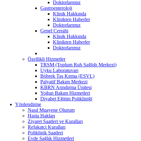
Doktorlarımız
Gastroenteroloji
Klinik Hakkında
Klinikten Haberler
Doktorlarımız
Genel Cerrahi
Klinik Hakkında
Klinikten Haberler
Doktorlarımız
Özellikli Hizmetler
TRSM (Toplum Ruh Sağlığı Merkezi)
Uyku Laboratuvarı
Böbrek Taş Kırma (ESVL)
Palyatif Bakım Merkezi
KBRN Arındırma Ünitesi
Yoğun Bakım Hizmetleri
Diyabet Eğitim Polikliniği
Yönlendirme
Nasıl Muayene Olurum
Hasta Hakları
Ziyaret Saatleri ve Kuralları
Refakatçi Kuralları
Poliklinik Saatleri
Evde Sağlık Hizmetleri