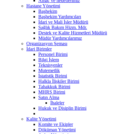
Amaç ve hedeflerimiz
Hastane Yönetimi
Başhekim
Başhekim Yardımcıları
İdari ve Mali İşler Müdürü
Sağlık Bakım Hizm. Mdr.
Destek ve Kalite Hizmetleri Müdürü
Müdür Yardımcılarımız
Organizasyon Şeması
İdari Birimler
Personel Birimi
Bilgi İşlem
Teknisyenler
Mutemetlik
İstatistik Birimi
Halkla İlişkiler Birimi
Tahakkuk Birimi
MHRS Birimi
Satın Alma
İhaleler
Hukuk ve Disiplin Birimi
Kalite Yönetimi
Komite ve Ekipler
Döküman Yönetimi