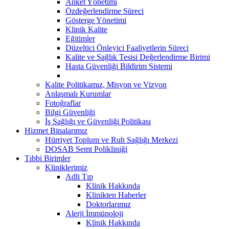
Anket Yönetimi
Özdeğerlendirme Süreci
Gösterge Yönetimi
Klinik Kalite
Eğitimler
Düzeltici Önleyici Faaliyetlerin Süreci
Kalite ve Sağlık Tesisi Değerlendirme Birimi
Hasta Güvenliği Bildirim Sistemi
Kalite Politikamız, Misyon ve Vizyon
Anlaşmalı Kurumlar
Fotoğraflar
Bilgi Güvenliği
İş Sağlığı ve Güvenliği Politikası
Hizmet Binalarımız
Hürriyet Toplum ve Ruh Sağlığı Merkezi
DOSAB Semt Polikliniği
Tıbbi Birimler
Kliniklerimiz
Adli Tıp
Klinik Hakkında
Klinikten Haberler
Doktorlarımız
Alerji İmmünoloji
Klinik Hakkında