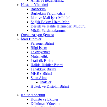
Amaç ve hedeflerimiz
Hastane Yönetimi
Başhekim
Başhekim Yardımcıları
İdari ve Mali İşler Müdürü
Sağlık Bakım Hizm. Mdr.
Destek ve Kalite Hizmetleri Müdürü
Müdür Yardımcılarımız
Organizasyon Şeması
İdari Birimler
Personel Birimi
Bilgi İşlem
Teknisyenler
Mutemetlik
İstatistik Birimi
Halkla İlişkiler Birimi
Tahakkuk Birimi
MHRS Birimi
Satın Alma
İhaleler
Hukuk ve Disiplin Birimi
Kalite Yönetimi
Komite ve Ekipler
Döküman Yönetimi