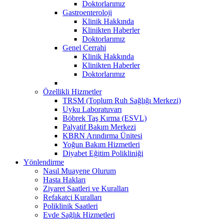
Doktorlarımız
Gastroenteroloji
Klinik Hakkında
Klinikten Haberler
Doktorlarımız
Genel Cerrahi
Klinik Hakkında
Klinikten Haberler
Doktorlarımız
Özellikli Hizmetler
TRSM (Toplum Ruh Sağlığı Merkezi)
Uyku Laboratuvarı
Böbrek Taş Kırma (ESVL)
Palyatif Bakım Merkezi
KBRN Arındırma Ünitesi
Yoğun Bakım Hizmetleri
Diyabet Eğitim Polikliniği
Yönlendirme
Nasıl Muayene Olurum
Hasta Hakları
Ziyaret Saatleri ve Kuralları
Refakatçi Kuralları
Poliklinik Saatleri
Evde Sağlık Hizmetleri