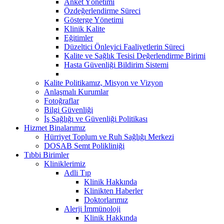
Anket Yönetimi
Özdeğerlendirme Süreci
Gösterge Yönetimi
Klinik Kalite
Eğitimler
Düzeltici Önleyici Faaliyetlerin Süreci
Kalite ve Sağlık Tesisi Değerlendirme Birimi
Hasta Güvenliği Bildirim Sistemi
Kalite Politikamız, Misyon ve Vizyon
Anlaşmalı Kurumlar
Fotoğraflar
Bilgi Güvenliği
İş Sağlığı ve Güvenliği Politikası
Hizmet Binalarımız
Hürriyet Toplum ve Ruh Sağlığı Merkezi
DOSAB Semt Polikliniği
Tıbbi Birimler
Kliniklerimiz
Adli Tıp
Klinik Hakkında
Klinikten Haberler
Doktorlarımız
Alerji İmmünoloji
Klinik Hakkında