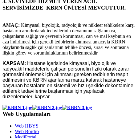
3. SEVİYEDE HİZMET VEREN ACİL
SERVİSİMİZDE KBRN ÜNİTESİ MEVCUTTUR.
AMAÇ:
Kimyasal, biyolojik, radyolojik ve nükleer tehlikelere karşı
hastaların arındırılarak tedavilerinin devamının sağlanması,
çalışanların sağlığı ve çevrenin korunması, can ve mal kaybının en
aza indirilmesi için gerekli tedbirlerin alınması amacıyla KBRN
olaylarında sağlık çalışanlarının tehlike öncesi, sırası ve sonrasına
ilişkin görev ve sorumluluklarının belirlenmesidir.
KAPSAM:
Hastane içerisinde kimyasal, biyolojik ve
radyoaktif maddelerle çalışan personelin fiziki olarak zarar
görmesini önlemek için alınması gereken tedbirlerin tespit
edilmesini ve KBRN ajanlarına maruz kalarak hastaneye
başvuran hastaların en sistemli ve hızlı şekilde dekontamine
edilerek tedavilerine başlanması için yapılacak
düzenlemeleri kapsar.
Web Uygulamaları
Web HBYS
Web Bordro
MediPortal