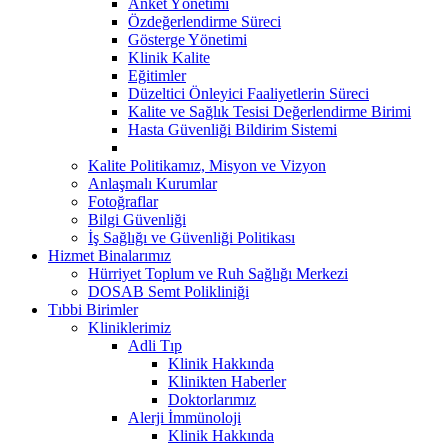
Anket Yönetimi
Özdeğerlendirme Süreci
Gösterge Yönetimi
Klinik Kalite
Eğitimler
Düzeltici Önleyici Faaliyetlerin Süreci
Kalite ve Sağlık Tesisi Değerlendirme Birimi
Hasta Güvenliği Bildirim Sistemi
Kalite Politikamız, Misyon ve Vizyon
Anlaşmalı Kurumlar
Fotoğraflar
Bilgi Güvenliği
İş Sağlığı ve Güvenliği Politikası
Hizmet Binalarımız
Hürriyet Toplum ve Ruh Sağlığı Merkezi
DOSAB Semt Polikliniği
Tıbbi Birimler
Kliniklerimiz
Adli Tıp
Klinik Hakkında
Klinikten Haberler
Doktorlarımız
Alerji İmmünoloji
Klinik Hakkında