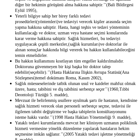
diğer bir hekimin görüşünü alma hakkına sahiptir.’’(Bali Bildirgesi
Eylül 1995),
Yeterli bilgiye sahip her birey farklı tedavi
prosedürleri(yöntemleri)ve tedaviyi verecek kişiler arasında seçim
yapma hakkına sahiptir. Hasta, hangi teşhis ve tedavi yönteminin
kullanılacağı ve doktor, uzman veya hastane seçimi konularında
karar verme hakkına sahiptir. Sağlık hizmetleri, bu tedaviyi
uygulayacak çeşitli merkezler,(sağlık kurumları)ve doktorlar ile
alınan sonuçlar hakkında bilgi vererek bu hakkın kullanılabileceğini
temin etmelidirler.
Bu hakkın kullanımını kısıtlayan tüm engeller kaldırılmalıdır.
Doktoruna güvenmeyen bir kişi başka bir doktor talep
edebilir(seçebilir).’’(Hasta Haklarına İlişkin Avrupa Statüsü(Ana
Sözleşmesi)temel dokümanı Roma, Kasım 2002),
Sağlık müesseselerinde tatbik olunan usul ve kaideler mahfuz olmak
üzere, hasta; tabibini ve diş tabibini serbestçe seçer’’(1960,Tıbbi
Deontoloji Tüzüğü 5. madde),
Mevzuat ile belirlenmiş usullere uyulmak şartı ile hastanın, kendisine
sağlık hizmeti verecek olan personeli serbestçe seçme, tedavisi ile
ilgilenen tabibi değiştirme ve başka tabiplerin konsültasyonunu
isteme hakkı vardır.’’(1998 Hasta Hakları Yönetmeliği 9. madde),
Yataklı tedavi kurumlarında mevcut her klinisyen uzmanın poliklinik
hizmeti vermesine yönelik düzenleme yapılarak hastaların hekim
seçmesine imkân sağlanır.’’(2005 Yataklı tedavi işletme yönetmeliği
8. madde)