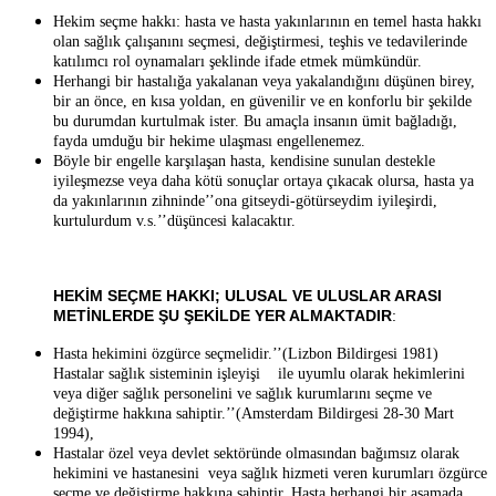
Hekim seçme hakkı: hasta ve hasta yakınlarının en temel hasta hakkı
olan sağlık çalışanını seçmesi, değiştirmesi, teşhis ve tedavilerinde
katılımcı rol oynamaları şeklinde ifade etmek mümkündür.
Herhangi bir hastalığa yakalanan veya yakalandığını düşünen birey,
bir an önce, en kısa yoldan, en güvenilir ve en konforlu bir şekilde
bu durumdan kurtulmak ister. Bu amaçla insanın ümit bağladığı,
fayda umduğu bir hekime ulaşması engellenemez.
Böyle bir engelle karşılaşan hasta, kendisine sunulan destekle
iyileşmezse veya daha kötü sonuçlar ortaya çıkacak olursa, hasta ya
da yakınlarının zihninde’’ona gitseydi-götürseydim iyileşirdi,
kurtulurdum v.s.’’düşüncesi kalacaktır.
HEKİM SEÇME HAKKI; ULUSAL VE ULUSLAR ARASI
METİNLERDE ŞU ŞEKİLDE YER ALMAKTADIR
:
Hasta hekimini özgürce seçmelidir.’’(Lizbon Bildirgesi 1981)
Hastalar sağlık sisteminin işleyişi ile uyumlu olarak hekimlerini
veya diğer sağlık personelini ve sağlık kurumlarını seçme ve
değiştirme hakkına sahiptir.’’(Amsterdam Bildirgesi 28-30 Mart
1994),
Hastalar özel veya devlet sektöründe olmasından bağımsız olarak
hekimini ve hastanesini veya sağlık hizmeti veren kurumları özgürce
seçme ve değiştirme hakkına sahiptir. Hasta herhangi bir aşamada