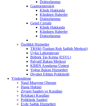
Doktorlarımız
Gastroenteroloji
Klinik Hakkında
Klinikten Haberler
Doktorlarımız
Genel Cerrahi
Klinik Hakkında
Klinikten Haberler
Doktorlarımız
Özellikli Hizmetler
TRSM (Toplum Ruh Sağlığı Merkezi)
Uyku Laboratuvarı
Böbrek Taş Kırma (ESVL)
Palyatif Bakım Merkezi
KBRN Arındırma Ünitesi
Yoğun Bakım Hizmetleri
Diyabet Eğitim Polikliniği
Yönlendirme
Nasıl Muayene Olurum
Hasta Hakları
Ziyaret Saatleri ve Kuralları
Refakatçi Kuralları
Poliklinik Saatleri
Evde Sağlık Hizmetleri