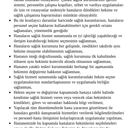
sistemi, personelin çalışma koşulları, nöbet ve vardiya uygulamaları
ile izin ve rotasyonlar nedeniyle hastaların diledikleri hekime ve
sağlık çalışanına başvurmaları mümkün olmayabilir.
Bu tür kısıtlayıcı durumlar haricinde sağlık kurumlarının, hastaların
personel seçme haklarını kullanabilmeleri için gerekli ortamı
sağlamaları, yönetmelik gereğidir.
Hastaların sağlık hizmet sunumunda en iyi işbirliği yapabileceği ve
iletişim kurabileceği hekimi seçmesinin sağlanması,
Hastaların sağlık kurumuna her gelişinde, istedikleri takdirde aynı
hekime muayene olabilmesinin sağlanması,
Hastanın isteği doğrultusunda, sağlık kurumuna ilk kabulünden
itibaren aynı hekimin kontrolü altında olmasının sağlanması,
Hastanın yataklı tedavi kurumundaki herhangi bir aşamasında
hekimini değiştirme hakkının sağlanması,
Sağlık hizmeti sunumunda sağlık kurumlarındaki hekim seçme
uygulamalarının standartlaşmasının ve uygulamada birliğin
sağlanması,
Hekim seçme ve değiştirme kapsamında hastaya talebi halinde
kendisine sağlık hizmeti veren veya verecek olan hekimlerin
kimlikleri, görev ve unvanları hakkında bilgi verilmesi,
Yapılacak tüm düzenlemelerde hasta yararının gözetilmesi ile
hastalara gerekli danışmanlık hizmetleri verilerek bilgilendirilmeleri
ve personel-hasta iletişimini kolaylaştıracak uygulamalar yapılması,
Hastanemizde bu kapsamda hastaların hekimlerini seçebilmeleri