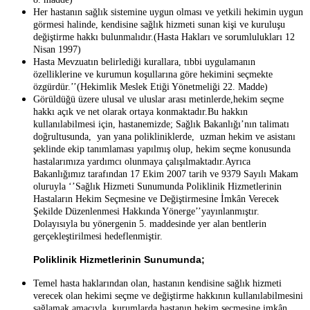
Her hastanın sağlık sistemine uygun olması ve yetkili hekimin uygun
görmesi halinde, kendisine sağlık hizmeti sunan kişi ve kuruluşu
değiştirme hakkı bulunmalıdır.(Hasta Hakları ve sorumlulukları 12
Nisan 1997)
Hasta Mevzuatın belirlediği kurallara, tıbbi uygulamanın
özelliklerine ve kurumun koşullarına göre hekimini seçmekte
özgürdür.’’(Hekimlik Meslek Etiği Yönetmeliği 22. Madde)
Görüldüğü üzere ulusal ve uluslar arası metinlerde,hekim seçme
hakkı açık ve net olarak ortaya konmaktadır.Bu hakkın
kullanılabilmesi için, hastanemizde; Sağlık Bakanlığı’nın talimatı
doğrultusunda, yan yana polikliniklerde, uzman hekim ve asistanı
şeklinde ekip tanımlaması yapılmış olup, hekim seçme konusunda
hastalarımıza yardımcı olunmaya çalışılmaktadır.Ayrıca
Bakanlığımız tarafından 17 Ekim 2007 tarih ve 9379 Sayılı Makam
oluruyla ‘’Sağlık Hizmeti Sunumunda Poliklinik Hizmetlerinin
Hastaların Hekim Seçmesine ve Değiştirmesine İmkân Verecek
Şekilde Düzenlenmesi Hakkında Yönerge’’yayınlanmıştır.
Dolayısıyla bu yönergenin 5. maddesinde yer alan bentlerin
gerçekleştirilmesi hedeflenmiştir.
Poliklinik Hizmetlerinin Sunumunda;
Temel hasta haklarından olan, hastanın kendisine sağlık hizmeti
verecek olan hekimi seçme ve değiştirme hakkının kullanılabilmesini
sağlamak amacıyla, kurumlarda hastanın hekim seçmesine imkân