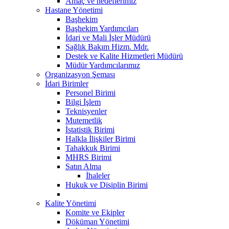
Amaç ve hedeflerimiz
Hastane Yönetimi
Başhekim
Başhekim Yardımcıları
İdari ve Mali İşler Müdürü
Sağlık Bakım Hizm. Mdr.
Destek ve Kalite Hizmetleri Müdürü
Müdür Yardımcılarımız
Organizasyon Şeması
İdari Birimler
Personel Birimi
Bilgi İşlem
Teknisyenler
Mutemetlik
İstatistik Birimi
Halkla İlişkiler Birimi
Tahakkuk Birimi
MHRS Birimi
Satın Alma
İhaleler
Hukuk ve Disiplin Birimi
Kalite Yönetimi
Komite ve Ekipler
Döküman Yönetimi