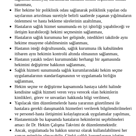
tanınması,
Her hekime bir poliklinik odası sağlanarak poliklinik yapılan oda
sayılarının artırılması suretiyle belirli saatlerde yaşanan yığılmaların
önlenmesi ve hasta bekleme sürelerinin azaltılması,
Hastaların sağlık hizmet sunumunda en iyi işbirliği yapabileceği ve
iletişim kurabileceği hekimi seçmesinin sağlanması,
Hastaların sağlık kurumuna her gelişinde, istedikleri takdirde aynı
hekime muayene olabilmesinin sağlanması,
Hastanın isteği doğrultusunda, sağlık kurumuna ilk kabulünden
itibaren aynı hekimin kontrolü altında olmasının sağlanması,
Hastanın yataklı tedavi kurumundaki herhangi bir aşamasında
hekimini değiştirme hakkının sağlanması,
Sağlık hizmeti sunumunda sağlık kurumlarındaki hekim seçme
uygulamalarının standartlaşmasının ve uygulamada birliğin
sağlanması,
Hekim seçme ve değiştirme kapsamında hastaya talebi halinde
kendisine sağlık hizmeti veren veya verecek olan hekimlerin
kimlikleri, görev ve unvanları hakkında bilgi verilmesi,
Yapılacak tüm düzenlemelerde hasta yararının gözetilmesi ile
hastalara gerekli danışmanlık hizmetleri verilerek bilgilendirilmeleri
ve personel-hasta iletişimini kolaylaştıracak uygulamalar yapılması,
Hastanemizde bu kapsamda hastaların hekimlerini seçebilmeleri
amacı ile Dr. Hekim Çalışma Takvimi de düzenlenmektedir.
Ancak, uygulamada bu hakkın sınırsız olarak kullanılabilmesi her
zaman mümkün olmayabilir. Çünkü sağlık kurumlarının işletim