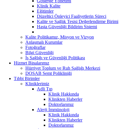
Gösterge Yönetimi
Klinik Kalite
Eğitimler
Düzeltici Önleyici Faaliyetlerin Süreci
Kalite ve Sağlık Tesisi Değerlendirme Birimi
Hasta Güvenliği Bildirim Sistemi
Kalite Politikamız, Misyon ve Vizyon
Anlaşmalı Kurumlar
Fotoğraflar
Bilgi Güvenliği
İş Sağlığı ve Güvenliği Politikası
Hizmet Binalarımız
Hürriyet Toplum ve Ruh Sağlığı Merkezi
DOSAB Semt Polikliniği
Tıbbi Birimler
Kliniklerimiz
Adli Tıp
Klinik Hakkında
Klinikten Haberler
Doktorlarımız
Alerji İmmünoloji
Klinik Hakkında
Klinikten Haberler
Doktorlarımız