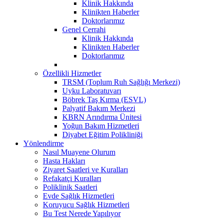
Klinik Hakkında
Klinikten Haberler
Doktorlarımız
Genel Cerrahi
Klinik Hakkında
Klinikten Haberler
Doktorlarımız
Özellikli Hizmetler
TRSM (Toplum Ruh Sağlığı Merkezi)
Uyku Laboratuvarı
Böbrek Taş Kırma (ESVL)
Palyatif Bakım Merkezi
KBRN Arındırma Ünitesi
Yoğun Bakım Hizmetleri
Diyabet Eğitim Polikliniği
Yönlendirme
Nasıl Muayene Olurum
Hasta Hakları
Ziyaret Saatleri ve Kuralları
Refakatçi Kuralları
Poliklinik Saatleri
Evde Sağlık Hizmetleri
Koruyucu Sağlık Hizmetleri
Bu Test Nerede Yapılıyor