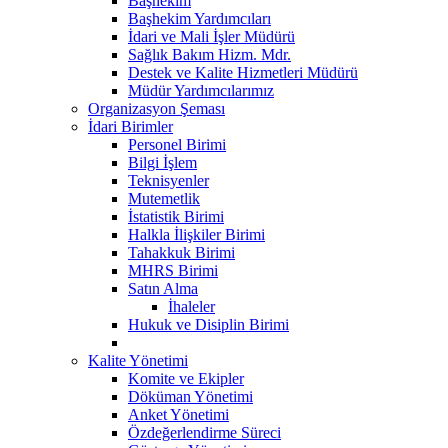
Başhekim
Başhekim Yardımcıları
İdari ve Mali İşler Müdürü
Sağlık Bakım Hizm. Mdr.
Destek ve Kalite Hizmetleri Müdürü
Müdür Yardımcılarımız
Organizasyon Şeması
İdari Birimler
Personel Birimi
Bilgi İşlem
Teknisyenler
Mutemetlik
İstatistik Birimi
Halkla İlişkiler Birimi
Tahakkuk Birimi
MHRS Birimi
Satın Alma
İhaleler
Hukuk ve Disiplin Birimi
Kalite Yönetimi
Komite ve Ekipler
Döküman Yönetimi
Anket Yönetimi
Özdeğerlendirme Süreci