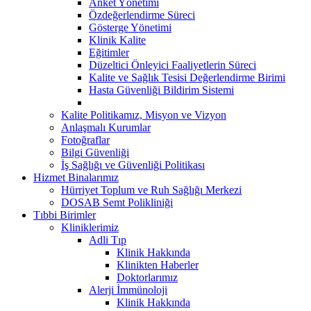
Anket Yönetimi
Özdeğerlendirme Süreci
Gösterge Yönetimi
Klinik Kalite
Eğitimler
Düzeltici Önleyici Faaliyetlerin Süreci
Kalite ve Sağlık Tesisi Değerlendirme Birimi
Hasta Güvenliği Bildirim Sistemi
Kalite Politikamız, Misyon ve Vizyon
Anlaşmalı Kurumlar
Fotoğraflar
Bilgi Güvenliği
İş Sağlığı ve Güvenliği Politikası
Hizmet Binalarımız
Hürriyet Toplum ve Ruh Sağlığı Merkezi
DOSAB Semt Polikliniği
Tıbbi Birimler
Kliniklerimiz
Adli Tıp
Klinik Hakkında
Klinikten Haberler
Doktorlarımız
Alerji İmmünoloji
Klinik Hakkında