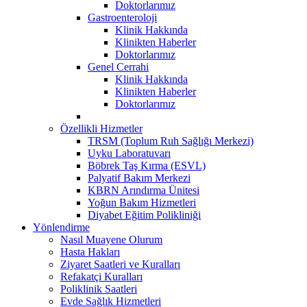
Doktorlarımız
Gastroenteroloji
Klinik Hakkında
Klinikten Haberler
Doktorlarımız
Genel Cerrahi
Klinik Hakkında
Klinikten Haberler
Doktorlarımız
Özellikli Hizmetler
TRSM (Toplum Ruh Sağlığı Merkezi)
Uyku Laboratuvarı
Böbrek Taş Kırma (ESVL)
Palyatif Bakım Merkezi
KBRN Arındırma Ünitesi
Yoğun Bakım Hizmetleri
Diyabet Eğitim Polikliniği
Yönlendirme
Nasıl Muayene Olurum
Hasta Hakları
Ziyaret Saatleri ve Kuralları
Refakatçi Kuralları
Poliklinik Saatleri
Evde Sağlık Hizmetleri