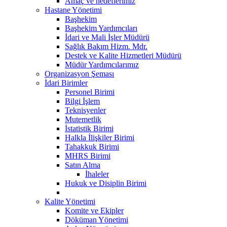
Amaç ve hedeflerimiz
Hastane Yönetimi
Başhekim
Başhekim Yardımcıları
İdari ve Mali İşler Müdürü
Sağlık Bakım Hizm. Mdr.
Destek ve Kalite Hizmetleri Müdürü
Müdür Yardımcılarımız
Organizasyon Şeması
İdari Birimler
Personel Birimi
Bilgi İşlem
Teknisyenler
Mutemetlik
İstatistik Birimi
Halkla İlişkiler Birimi
Tahakkuk Birimi
MHRS Birimi
Satın Alma
İhaleler
Hukuk ve Disiplin Birimi
Kalite Yönetimi
Komite ve Ekipler
Döküman Yönetimi