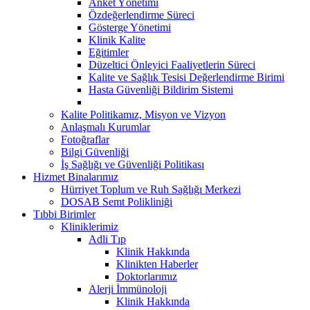
Anket Yönetimi
Özdeğerlendirme Süreci
Gösterge Yönetimi
Klinik Kalite
Eğitimler
Düzeltici Önleyici Faaliyetlerin Süreci
Kalite ve Sağlık Tesisi Değerlendirme Birimi
Hasta Güvenliği Bildirim Sistemi
Kalite Politikamız, Misyon ve Vizyon
Anlaşmalı Kurumlar
Fotoğraflar
Bilgi Güvenliği
İş Sağlığı ve Güvenliği Politikası
Hizmet Binalarımız
Hürriyet Toplum ve Ruh Sağlığı Merkezi
DOSAB Semt Polikliniği
Tıbbi Birimler
Kliniklerimiz
Adli Tıp
Klinik Hakkında
Klinikten Haberler
Doktorlarımız
Alerji İmmünoloji
Klinik Hakkında