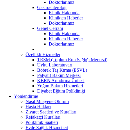
Doktorlarımız
Gastroenteroloji
Klinik Hakkında
Klinikten Haberler
Doktorlarımız
Genel Cerrahi
Klinik Hakkında
Klinikten Haberler
Doktorlarımız
Özellikli Hizmetler
TRSM (Toplum Ruh Sağlığı Merkezi)
Uyku Laboratuvarı
Böbrek Taş Kırma (ESVL)
Palyatif Bakım Merkezi
KBRN Arındırma Ünitesi
Yoğun Bakım Hizmetleri
Diyabet Eğitim Polikliniği
Yönlendirme
Nasıl Muayene Olurum
Hasta Hakları
Ziyaret Saatleri ve Kuralları
Refakatçi Kuralları
Poliklinik Saatleri
Evde Sağlık Hizmetleri