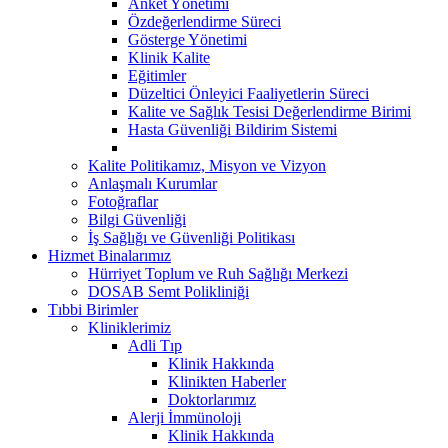
Anket Yönetimi
Özdeğerlendirme Süreci
Gösterge Yönetimi
Klinik Kalite
Eğitimler
Düzeltici Önleyici Faaliyetlerin Süreci
Kalite ve Sağlık Tesisi Değerlendirme Birimi
Hasta Güvenliği Bildirim Sistemi
Kalite Politikamız, Misyon ve Vizyon
Anlaşmalı Kurumlar
Fotoğraflar
Bilgi Güvenliği
İş Sağlığı ve Güvenliği Politikası
Hizmet Binalarımız
Hürriyet Toplum ve Ruh Sağlığı Merkezi
DOSAB Semt Polikliniği
Tıbbi Birimler
Kliniklerimiz
Adli Tıp
Klinik Hakkında
Klinikten Haberler
Doktorlarımız
Alerji İmmünoloji
Klinik Hakkında