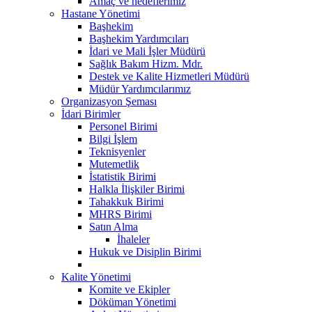
Amaç ve hedeflerimiz
Hastane Yönetimi
Başhekim
Başhekim Yardımcıları
İdari ve Mali İşler Müdürü
Sağlık Bakım Hizm. Mdr.
Destek ve Kalite Hizmetleri Müdürü
Müdür Yardımcılarımız
Organizasyon Şeması
İdari Birimler
Personel Birimi
Bilgi İşlem
Teknisyenler
Mutemetlik
İstatistik Birimi
Halkla İlişkiler Birimi
Tahakkuk Birimi
MHRS Birimi
Satın Alma
İhaleler
Hukuk ve Disiplin Birimi
Kalite Yönetimi
Komite ve Ekipler
Döküman Yönetimi