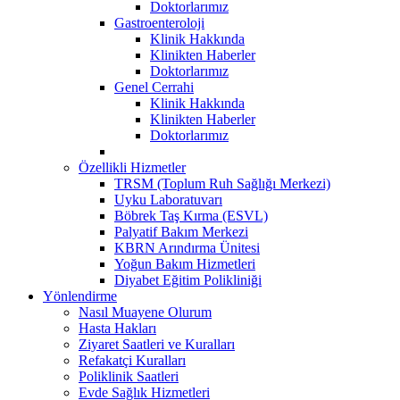
Doktorlarımız
Gastroenteroloji
Klinik Hakkında
Klinikten Haberler
Doktorlarımız
Genel Cerrahi
Klinik Hakkında
Klinikten Haberler
Doktorlarımız
Özellikli Hizmetler
TRSM (Toplum Ruh Sağlığı Merkezi)
Uyku Laboratuvarı
Böbrek Taş Kırma (ESVL)
Palyatif Bakım Merkezi
KBRN Arındırma Ünitesi
Yoğun Bakım Hizmetleri
Diyabet Eğitim Polikliniği
Yönlendirme
Nasıl Muayene Olurum
Hasta Hakları
Ziyaret Saatleri ve Kuralları
Refakatçi Kuralları
Poliklinik Saatleri
Evde Sağlık Hizmetleri