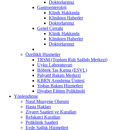
Doktorlarımız
Gastroenteroloji
Klinik Hakkında
Klinikten Haberler
Doktorlarımız
Genel Cerrahi
Klinik Hakkında
Klinikten Haberler
Doktorlarımız
Özellikli Hizmetler
TRSM (Toplum Ruh Sağlığı Merkezi)
Uyku Laboratuvarı
Böbrek Taş Kırma (ESVL)
Palyatif Bakım Merkezi
KBRN Arındırma Ünitesi
Yoğun Bakım Hizmetleri
Diyabet Eğitim Polikliniği
Yönlendirme
Nasıl Muayene Olurum
Hasta Hakları
Ziyaret Saatleri ve Kuralları
Refakatçi Kuralları
Poliklinik Saatleri
Evde Sağlık Hizmetleri