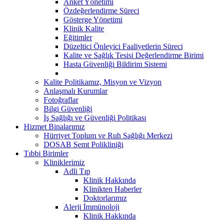
Anket Yönetimi
Özdeğerlendirme Süreci
Gösterge Yönetimi
Klinik Kalite
Eğitimler
Düzeltici Önleyici Faaliyetlerin Süreci
Kalite ve Sağlık Tesisi Değerlendirme Birimi
Hasta Güvenliği Bildirim Sistemi
Kalite Politikamız, Misyon ve Vizyon
Anlaşmalı Kurumlar
Fotoğraflar
Bilgi Güvenliği
İş Sağlığı ve Güvenliği Politikası
Hizmet Binalarımız
Hürriyet Toplum ve Ruh Sağlığı Merkezi
DOSAB Semt Polikliniği
Tıbbi Birimler
Kliniklerimiz
Adli Tıp
Klinik Hakkında
Klinikten Haberler
Doktorlarımız
Alerji İmmünoloji
Klinik Hakkında