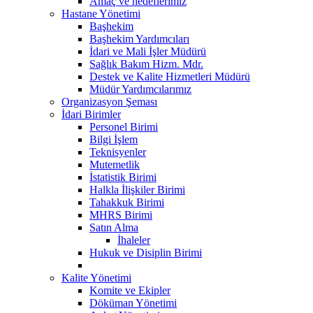
Amaç ve hedeflerimiz
Hastane Yönetimi
Başhekim
Başhekim Yardımcıları
İdari ve Mali İşler Müdürü
Sağlık Bakım Hizm. Mdr.
Destek ve Kalite Hizmetleri Müdürü
Müdür Yardımcılarımız
Organizasyon Şeması
İdari Birimler
Personel Birimi
Bilgi İşlem
Teknisyenler
Mutemetlik
İstatistik Birimi
Halkla İlişkiler Birimi
Tahakkuk Birimi
MHRS Birimi
Satın Alma
İhaleler
Hukuk ve Disiplin Birimi
Kalite Yönetimi
Komite ve Ekipler
Döküman Yönetimi