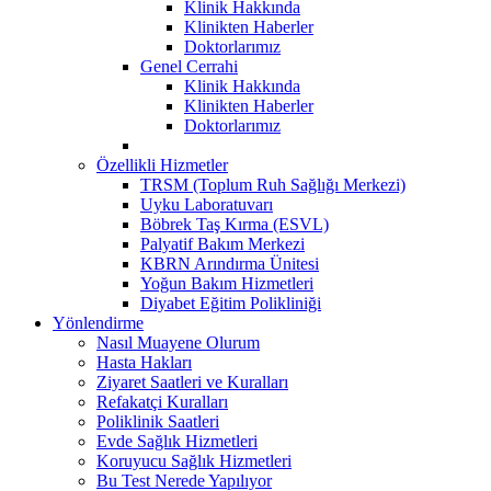
Klinik Hakkında
Klinikten Haberler
Doktorlarımız
Genel Cerrahi
Klinik Hakkında
Klinikten Haberler
Doktorlarımız
Özellikli Hizmetler
TRSM (Toplum Ruh Sağlığı Merkezi)
Uyku Laboratuvarı
Böbrek Taş Kırma (ESVL)
Palyatif Bakım Merkezi
KBRN Arındırma Ünitesi
Yoğun Bakım Hizmetleri
Diyabet Eğitim Polikliniği
Yönlendirme
Nasıl Muayene Olurum
Hasta Hakları
Ziyaret Saatleri ve Kuralları
Refakatçi Kuralları
Poliklinik Saatleri
Evde Sağlık Hizmetleri
Koruyucu Sağlık Hizmetleri
Bu Test Nerede Yapılıyor