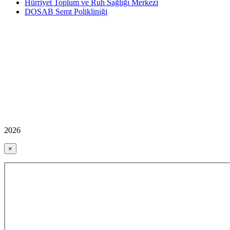
Hürriyet Toplum ve Ruh Sağlığı Merkezi
DOSAB Semt Polikliniği
2026
×