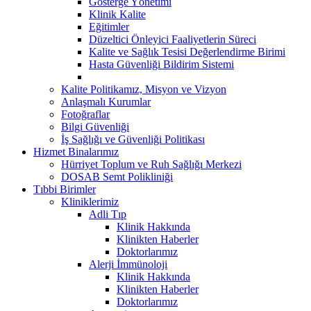
Gösterge Yönetimi
Klinik Kalite
Eğitimler
Düzeltici Önleyici Faaliyetlerin Süreci
Kalite ve Sağlık Tesisi Değerlendirme Birimi
Hasta Güvenliği Bildirim Sistemi
Kalite Politikamız, Misyon ve Vizyon
Anlaşmalı Kurumlar
Fotoğraflar
Bilgi Güvenliği
İş Sağlığı ve Güvenliği Politikası
Hizmet Binalarımız
Hürriyet Toplum ve Ruh Sağlığı Merkezi
DOSAB Semt Polikliniği
Tıbbi Birimler
Kliniklerimiz
Adli Tıp
Klinik Hakkında
Klinikten Haberler
Doktorlarımız
Alerji İmmünoloji
Klinik Hakkında
Klinikten Haberler
Doktorlarımız