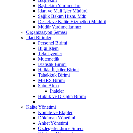
Başhekim
Başhekim Yardımcıları
İdari ve Mali İşler Müdürü
Sağlık Bakım Hizm. Mdr.
Destek ve Kalite Hizmetleri Müdürü
Müdür Yardımcılarımız
Organizasyon Şeması
İdari Birimler
Personel Birimi
Bilgi İşlem
Teknisyenler
Mutemetlik
İstatistik Birimi
Halkla İlişkiler Birimi
Tahakkuk Birimi
MHRS Birimi
Satın Alma
İhaleler
Hukuk ve Disiplin Birimi
Kalite Yönetimi
Komite ve Ekipler
Döküman Yönetimi
Anket Yönetimi
Özdeğerlendirme Süreci