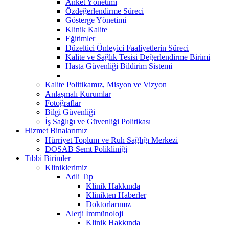
Anket Yönetimi
Özdeğerlendirme Süreci
Gösterge Yönetimi
Klinik Kalite
Eğitimler
Düzeltici Önleyici Faaliyetlerin Süreci
Kalite ve Sağlık Tesisi Değerlendirme Birimi
Hasta Güvenliği Bildirim Sistemi
Kalite Politikamız, Misyon ve Vizyon
Anlaşmalı Kurumlar
Fotoğraflar
Bilgi Güvenliği
İş Sağlığı ve Güvenliği Politikası
Hizmet Binalarımız
Hürriyet Toplum ve Ruh Sağlığı Merkezi
DOSAB Semt Polikliniği
Tıbbi Birimler
Kliniklerimiz
Adli Tıp
Klinik Hakkında
Klinikten Haberler
Doktorlarımız
Alerji İmmünoloji
Klinik Hakkında