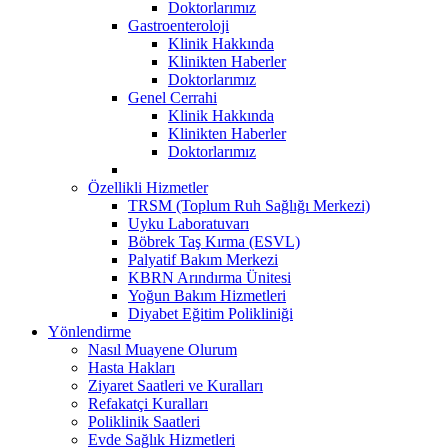
Doktorlarımız
Gastroenteroloji
Klinik Hakkında
Klinikten Haberler
Doktorlarımız
Genel Cerrahi
Klinik Hakkında
Klinikten Haberler
Doktorlarımız
Özellikli Hizmetler
TRSM (Toplum Ruh Sağlığı Merkezi)
Uyku Laboratuvarı
Böbrek Taş Kırma (ESVL)
Palyatif Bakım Merkezi
KBRN Arındırma Ünitesi
Yoğun Bakım Hizmetleri
Diyabet Eğitim Polikliniği
Yönlendirme
Nasıl Muayene Olurum
Hasta Hakları
Ziyaret Saatleri ve Kuralları
Refakatçi Kuralları
Poliklinik Saatleri
Evde Sağlık Hizmetleri