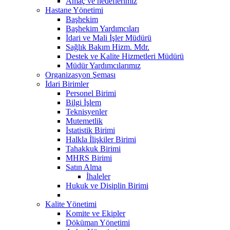
Amaç ve hedeflerimiz
Hastane Yönetimi
Başhekim
Başhekim Yardımcıları
İdari ve Mali İşler Müdürü
Sağlık Bakım Hizm. Mdr.
Destek ve Kalite Hizmetleri Müdürü
Müdür Yardımcılarımız
Organizasyon Şeması
İdari Birimler
Personel Birimi
Bilgi İşlem
Teknisyenler
Mutemetlik
İstatistik Birimi
Halkla İlişkiler Birimi
Tahakkuk Birimi
MHRS Birimi
Satın Alma
İhaleler
Hukuk ve Disiplin Birimi
Kalite Yönetimi
Komite ve Ekipler
Döküman Yönetimi