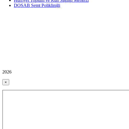
Hürriyet Toplum ve Ruh Sağlığı Merkezi
DOSAB Semt Polikliniği
2026
×