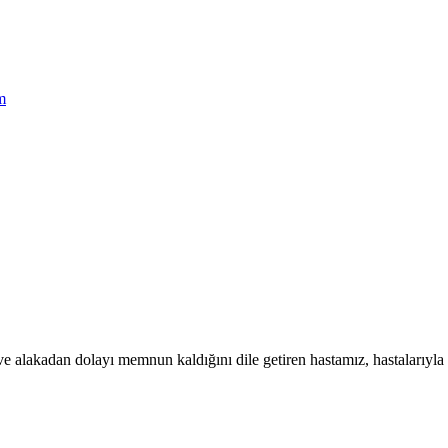
m
lgi ve alakadan dolayı memnun kaldığını dile getiren hastamız, hastaları