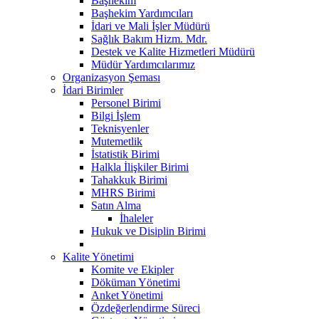
Başhekim
Başhekim Yardımcıları
İdari ve Mali İşler Müdürü
Sağlık Bakım Hizm. Mdr.
Destek ve Kalite Hizmetleri Müdürü
Müdür Yardımcılarımız
Organizasyon Şeması
İdari Birimler
Personel Birimi
Bilgi İşlem
Teknisyenler
Mutemetlik
İstatistik Birimi
Halkla İlişkiler Birimi
Tahakkuk Birimi
MHRS Birimi
Satın Alma
İhaleler
Hukuk ve Disiplin Birimi
Kalite Yönetimi
Komite ve Ekipler
Döküman Yönetimi
Anket Yönetimi
Özdeğerlendirme Süreci