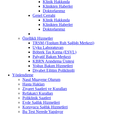
Klinik Hakkında
Klinikten Haberler
Doktorlarımız
Genel Cerrahi
Klinik Hakkında
Klinikten Haberler
Doktorlarımız
Özellikli Hizmetler
TRSM (Toplum Ruh Sağlığı Merkezi)
Uyku Laboratuvarı
Böbrek Taş Kırma (ESVL)
Palyatif Bakım Merkezi
KBRN Arındırma Ünitesi
Yoğun Bakım Hizmetleri
Diyabet Eğitim Polikliniği
Yönlendirme
Nasıl Muayene Olurum
Hasta Hakları
Ziyaret Saatleri ve Kuralları
Refakatçi Kuralları
Poliklinik Saatleri
Evde Sağlık Hizmetleri
Koruyucu Sağlık Hizmetleri
Bu Test Nerede Yapılıyor