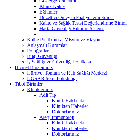
Gösterge Yönetimi
Klinik Kalite
Eğitimler
Düzeltici Önleyici Faaliyetlerin Süreci
Kalite ve Sağlık Tesisi Değerlendirme Birimi
Hasta Güvenliği Bildirim Sistemi
Kalite Politikamız, Misyon ve Vizyon
Anlaşmalı Kurumlar
Fotoğraflar
Bilgi Güvenliği
İş Sağlığı ve Güvenliği Politikası
Hizmet Binalarımız
Hürriyet Toplum ve Ruh Sağlığı Merkezi
DOSAB Semt Polikliniği
Tıbbi Birimler
Kliniklerimiz
Adli Tıp
Klinik Hakkında
Klinikten Haberler
Doktorlarımız
Alerji İmmünoloji
Klinik Hakkında
Klinikten Haberler
Doktorlarımız